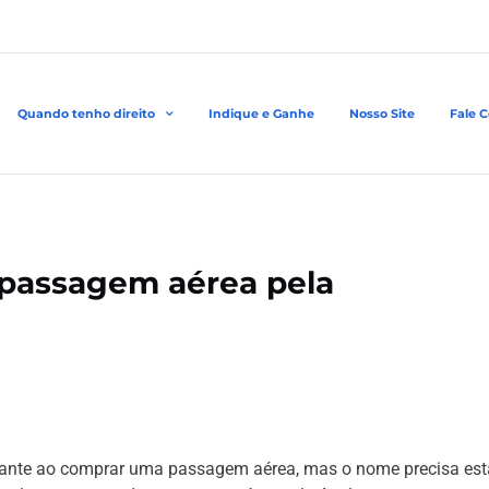
Quando tenho direito
Indique e Ganhe
Nosso Site
Fale 
 passagem aérea pela
evante ao comprar uma passagem aérea, mas o nome precisa est