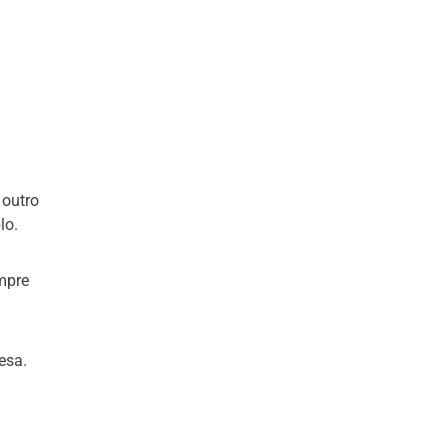
 outro
lo.
empre
esa.