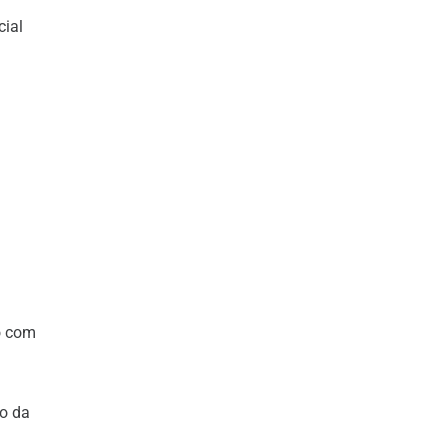
cial
o com
ão da