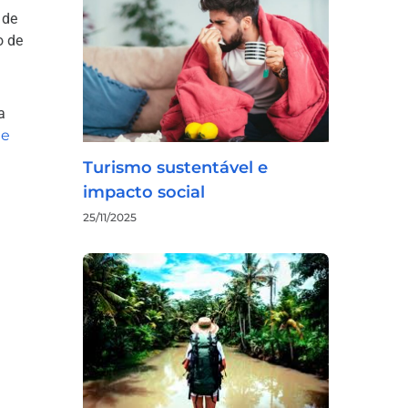
 de
o de
a
de
Turismo sustentável e
impacto social
25/11/2025