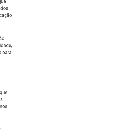
que
odos
icação
não
idade,
s para
 que
as
anos
o