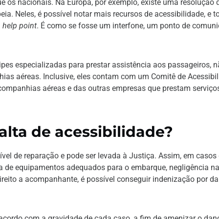
 os nacionais. Na Europa, por exemplo, existe uma resolução 
a. Neles, é possível notar mais recursos de acessibilidade, e t
m
help point
. É como se fosse um interfone, um ponto de comun
uipes especializadas para prestar assistência aos passageiros, 
hias aéreas. Inclusive, eles contam com um Comitê de Acessibil
 companhias aéreas e das outras empresas que prestam serviço
alta de acessibilidade?
ível de reparação e pode ser levada à Justiça. Assim, em casos
lta de equipamentos adequados para o embarque, negligência n
ireito a acompanhante, é possível conseguir indenização por d
e acordo com a gravidade de cada caso, a fim de amenizar o dan