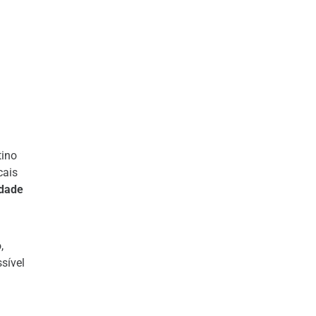
tino
cais
idade
,
sível