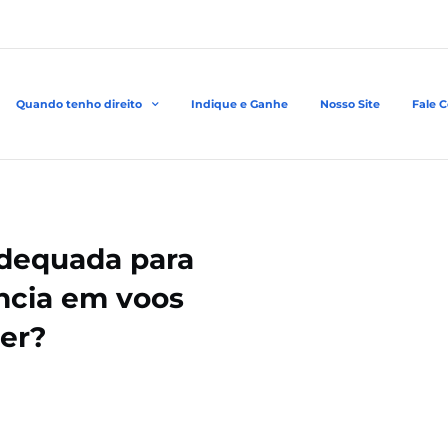
Quando tenho direito
Indique e Ganhe
Nosso Site
Fale 
adequada para
ncia em voos
zer?