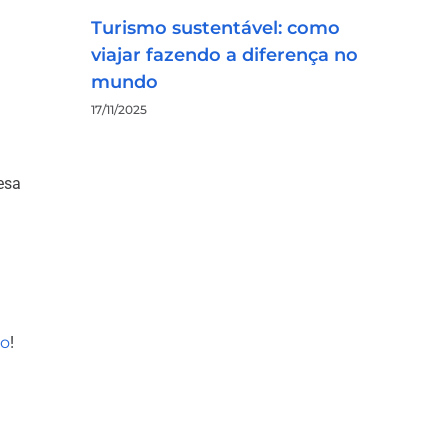
Turismo sustentável: como
viajar fazendo a diferença no
mundo
17/11/2025
esa
o
!