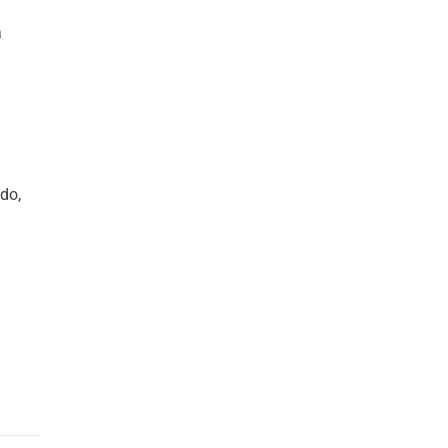
a
do,