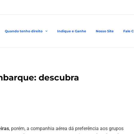
Quando tenho direito
Indique e Ganhe
Nosso Site
Fale 
embarque: descubra
iras
, porém, a companhia aérea dá preferência aos grupos