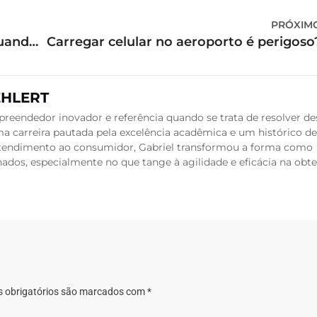
PRÓXIM
Perda de passaporte: o que fazer quando isso acontece em uma viagem?
Carregar celular no aeroporto é perigoso
EHLERT
reendedor inovador e referência quando se trata de resolver de
a carreira pautada pela excelência acadêmica e um histórico de
 atendimento ao consumidor, Gabriel transformou a forma como
dos, especialmente no que tange à agilidade e eficácia na obt
 obrigatórios são marcados com
*