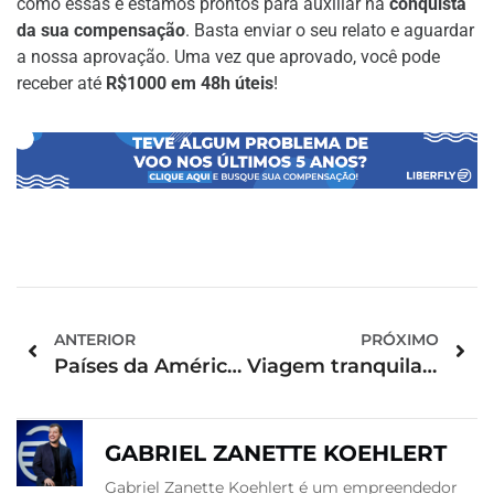
como essas e estamos prontos para auxiliar na
conquista
da sua compensação
. Basta enviar o seu relato e aguardar
a nossa aprovação. Uma vez que aprovado, você pode
receber até
R$1000 em 48h úteis
!
ANTERIOR
PRÓXIMO
Países da América do Norte para incluir no seu roteiro de viagem
Viagem tranquila: dicas de lugares para pescar
GABRIEL ZANETTE KOEHLERT
Gabriel Zanette Koehlert é um empreendedor