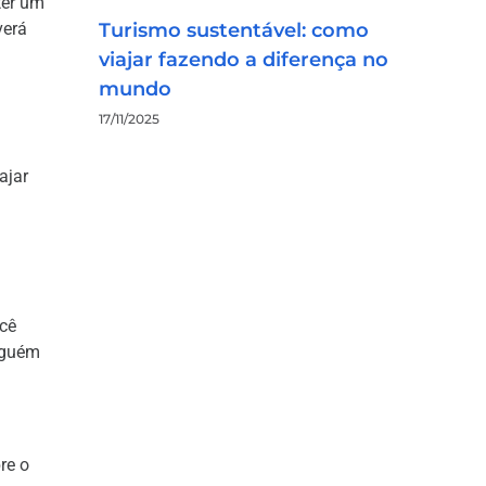
ter um
Turismo sustentável: como
verá
viajar fazendo a diferença no
mundo
17/11/2025
ajar
cê
lguém
re o