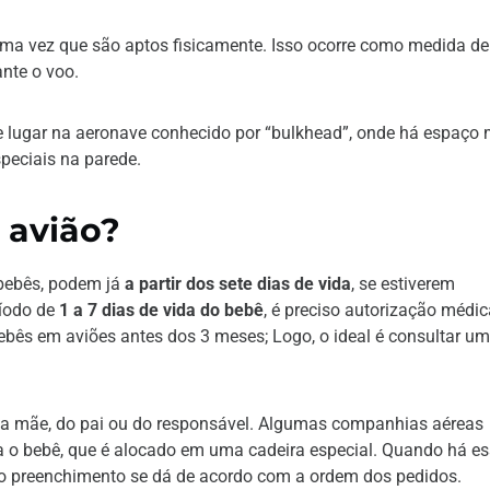
uma vez que são aptos fisicamente. Isso ocorre como medida de
nte o voo.
 lugar na aeronave conhecido por “bulkhead”, onde há espaço 
peciais na parede.
 avião?
 bebês, podem já
a partir dos sete dias de vida
, se estiverem
ríodo de
1 a 7 dias de vida do bebê
, é preciso autorização médic
ês em aviões antes dos 3 meses; Logo, o ideal é consultar um
 da mãe, do pai ou do responsável. Algumas companhias aéreas
a o bebê, que é alocado em uma cadeira especial. Quando há e
o preenchimento se dá de acordo com a ordem dos pedidos.