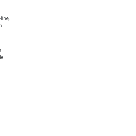
line,
o
m
de