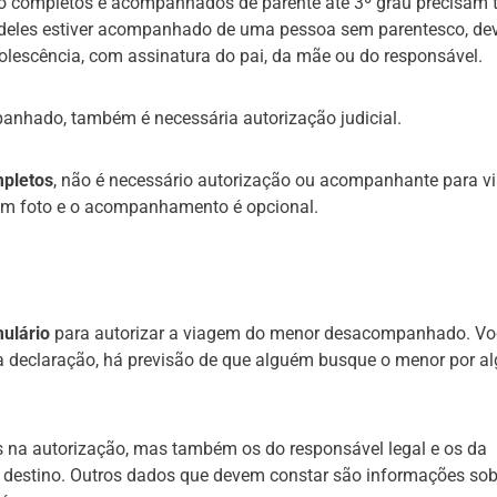
 completos e acompanhados de parente até 3º grau precisam 
deles estiver acompanhado de uma pessoa sem parentesco, de
olescência, com assinatura do pai, da mãe ou do responsável.
anhado, também é necessária autorização judicial.
mpletos
, não é necessário autorização ou acompanhante para vi
om foto e o acompanhamento é opcional.
ulário
para autorizar a viagem do menor desacompanhado. Vo
a declaração, há previsão de que alguém busque o menor por a
 na autorização, mas também os do responsável legal e os da
o destino. Outros dados que devem constar são informações sob