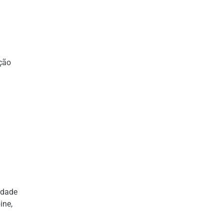
ação
idade
ine,