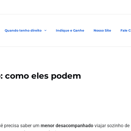
Quando tenho direito
Indique e Ganhe
Nosso Site
Fale 
: como eles podem
ê precisa saber um
menor desacompanhado
viajar sozinho de