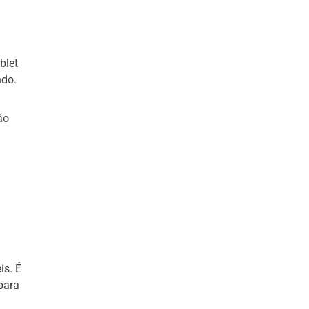
blet
ndo.
ão
is. É
para