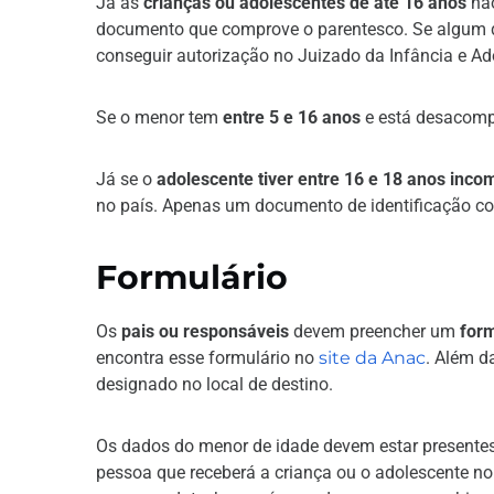
Já as
crianças ou adolescentes de até 16 anos
não
documento que comprove o parentesco. Se algum 
conseguir autorização no Juizado da Infância e Ad
Se o menor tem
entre 5 e 16 anos
e está desacomp
Já se o
adolescente tiver entre 16 e 18 anos inco
no país. Apenas um documento de identificação c
Formulário
Os
pais ou responsáveis
devem preencher um
form
encontra esse formulário no
site da Anac
. Além d
designado no local de destino.
Os dados do menor de idade devem estar presentes
pessoa que receberá a criança ou o adolescente n