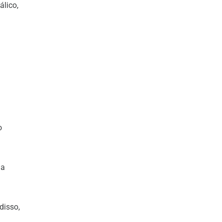
álico,
o
da
disso,