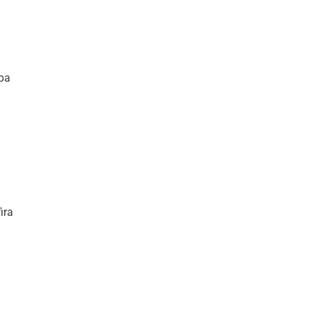
opa
ira