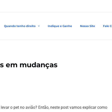
Quando tenho direito
Indique e Ganhe
Nosso Site
Fale 
ais em mudanças
 levar o pet no avião? Então, neste post vamos explicar como