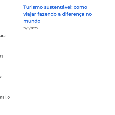
Turismo sustentável: como
viajar fazendo a diferença no
mundo
17/11/2025
ara
as
-
mal, o