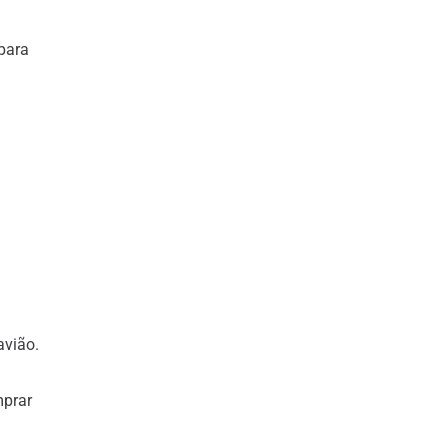
para
avião.
mprar