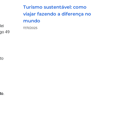
Turismo sustentável: como
viajar fazendo a diferença no
mundo
lei
17/11/2025
igo 49
to
to
.
a