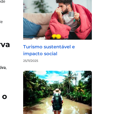
ode
le
rva
Turismo sustentável e
impacto social
25/11/2025
tiva
,
 o