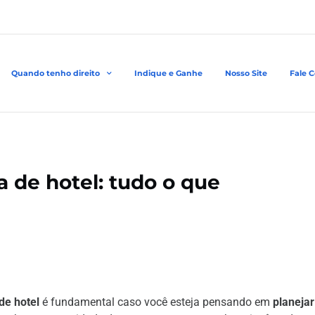
Quando tenho direito
Indique e Ganhe
Nosso Site
Fale 
 de hotel: tudo o que
de hotel
é fundamental caso você esteja pensando em
planejar