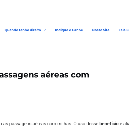
Quando tenho direito
Indique e Ganhe
Nosso Site
Fale 
passagens aéreas com
ão as passagens aéreas com milhas. O uso desse
benefício
é al