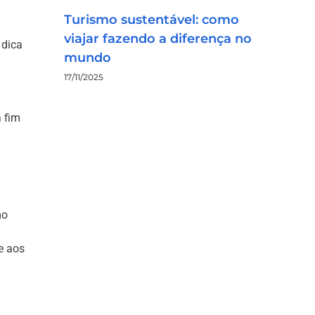
Turismo sustentável: como
viajar fazendo a diferença no
 dica
mundo
17/11/2025
 fim
mo
e aos