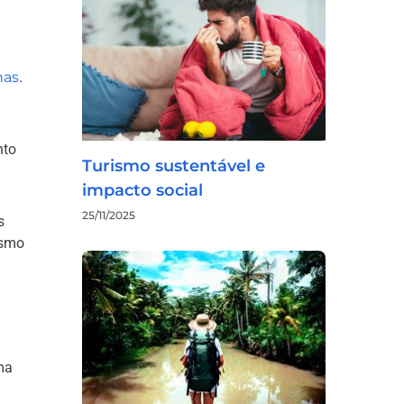
a
has
.
nto
Turismo sustentável e
impacto social
25/11/2025
s
esmo
ma