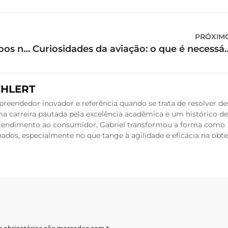
PRÓXIM
Como levar produtos líquidos em voos nacionais?
Curiosidades da aviação: o que é nece
EHLERT
reendedor inovador e referência quando se trata de resolver de
a carreira pautada pela excelência acadêmica e um histórico de
 atendimento ao consumidor, Gabriel transformou a forma como
dos, especialmente no que tange à agilidade e eficácia na obt