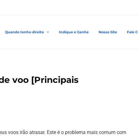
Quando tenho direito
Indique e Ganhe
Nosso Site
Fale 
e voo [Principais
eus voos irão atrasar. Este é o problema mais comum com