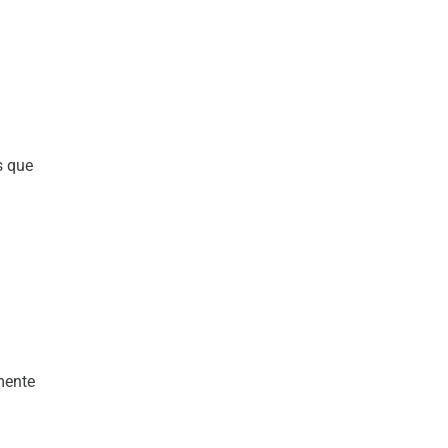
s que
mente