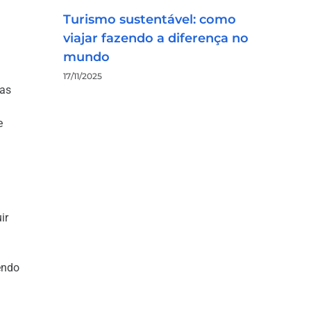
Turismo sustentável: como
viajar fazendo a diferença no
mundo
17/11/2025
eas
e
ir
endo