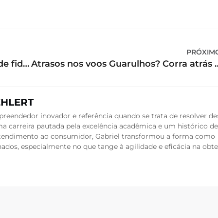
PRÓXIM
Conheça os detalhes do programa de fidelidade Gol
Atrasos nos voos Guarulhos? Cor
EHLERT
reendedor inovador e referência quando se trata de resolver de
a carreira pautada pela excelência acadêmica e um histórico de
 atendimento ao consumidor, Gabriel transformou a forma como
dos, especialmente no que tange à agilidade e eficácia na obt