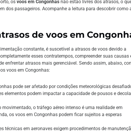
orto, os
voos em Congonhas
não estão livres dos atrasos, o qu
m dos passageiros. Acompanhe a leitura para descobrir como a
atrasos de voos em Congonh
mentação constante, é suscetível a atrasos de voos devido a
r completamente esses contratempos, compreender suas causas 
 de enfrentar atrasos mais gerenciável. Sendo assim, abaixo, c
 dos voos em Congonhas:
nhas pode ser afetado por condições meteorológicas desafiado
es elementos podem impactar a capacidade de pousos e decola
 movimentado, o tráfego aéreo intenso é uma realidade em
a, os voos em Congonhas podem ficar sujeitos a esperas
s técnicas em aeronaves exigem procedimentos de manutençã