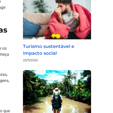
e
gir
as
Turismo sustentável e
e os
impacto social
onheça
25/11/2025
ras,
gens,
o que