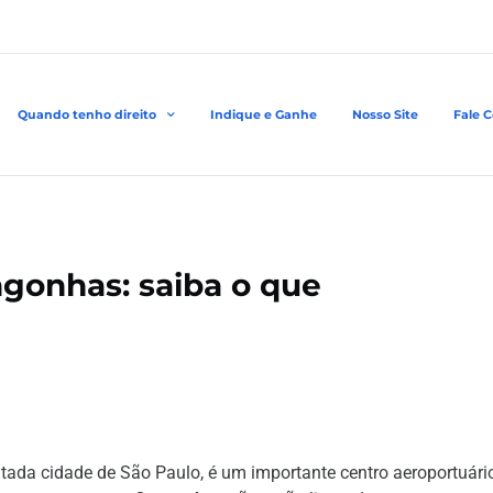
Quando tenho direito
Indique e Ganhe
Nosso Site
Fale 
gonhas: saiba o que
ada cidade de São Paulo, é um importante centro aeroportuári