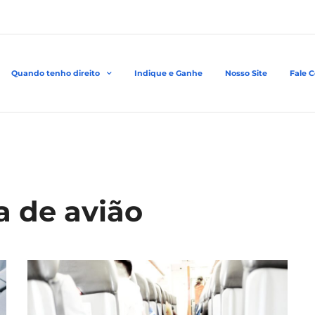
Quando tenho direito
Indique e Ganhe
Nosso Site
Fale 
a de avião