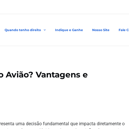
Quando tenho direito
Indique e Ganhe
Nosso Site
Fale 
o Avião? Vantagens e
epresenta uma decisão fundamental que impacta diretamente o