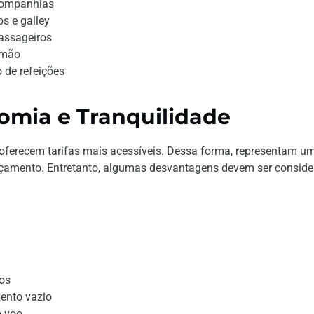
 companhias
s e galley
assageiros
 mão
 de refeições
nomia e Tranquilidade
te oferecem tarifas mais acessíveis. Dessa forma, representam u
rçamento. Entretanto, algumas desvantagens devem ser consid
os
ento vazio
o voo