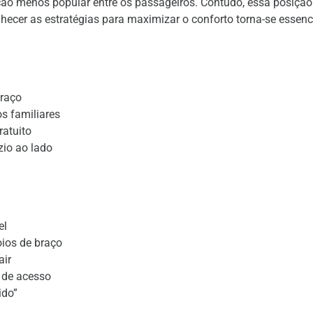
ção menos popular entre os passageiros. Contudo, essa posiçã
nhecer as estratégias para maximizar o conforto torna-se essenci
braço
os familiares
ratuito
zio ao lado
el
ios de braço
air
e de acesso
ido”