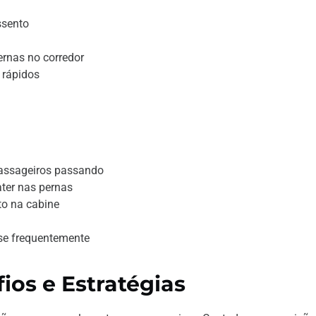
ssento
ernas no corredor
 rápidos
passageiros passando
ater nas pernas
to na cabine
r-se frequentemente
ios e Estratégias