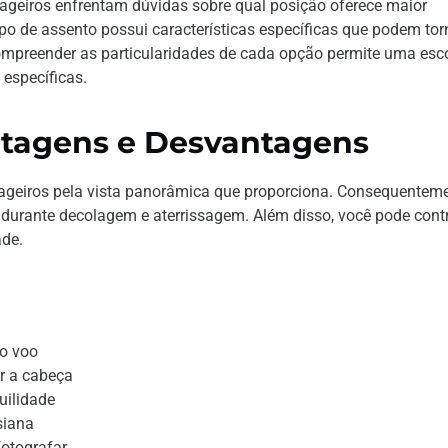
ageiros enfrentam dúvidas sobre qual posição oferece maior
po de assento possui características específicas que podem tor
ompreender as particularidades de cada opção permite uma esc
específicas.
ntagens e Desvantagens
ssageiros pela vista panorâmica que proporciona. Consequenteme
 durante decolagem e aterrissagem. Além disso, você pode contr
ade.
 o voo
ar a cabeça
uilidade
siana
otografar