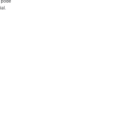
o pode
al.