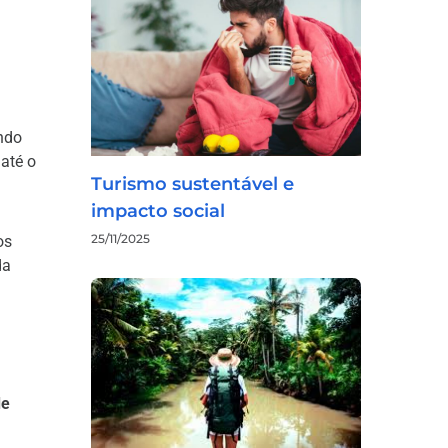
ndo
 até o
Turismo sustentável e
impacto social
25/11/2025
os
da
de