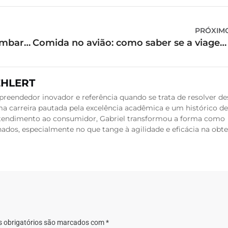
PRÓXIM
Perdeu o voo porque o portão de embarque mudou? Veja o que fazer
Comida no avião: como saber se a viagem terá refeição?
EHLERT
reendedor inovador e referência quando se trata de resolver de
a carreira pautada pela excelência acadêmica e um histórico de
 atendimento ao consumidor, Gabriel transformou a forma como
dos, especialmente no que tange à agilidade e eficácia na obt
 obrigatórios são marcados com
*