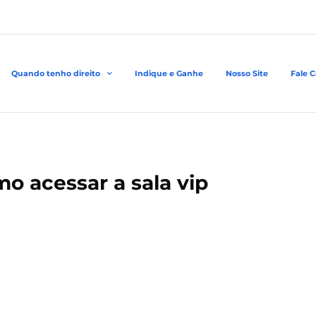
Quando tenho direito
Indique e Ganhe
Nosso Site
Fale 
o acessar a sala vip