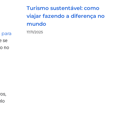
Turismo sustentável: como
viajar fazendo a diferença no
mundo
17/11/2025
 para
e se
do no
os,
elo