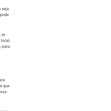
 seja
 pode
 ar-
local,
e
para
ara
de que
oras