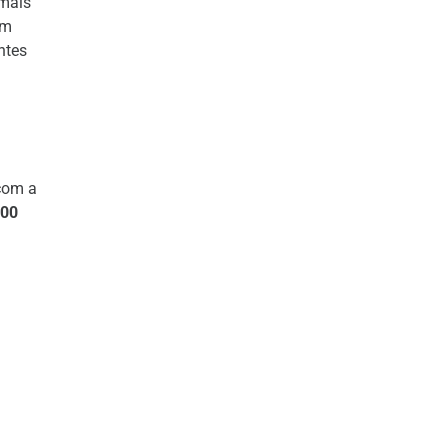
 mais
em
ntes
com a
000