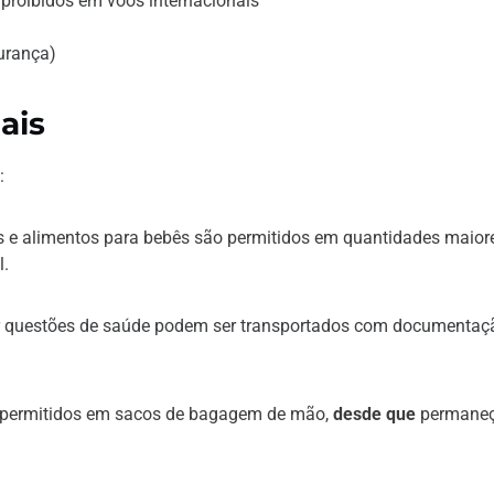
proibidos em voos internacionais
urança)
ais
:
s e alimentos para bebês são permitidos em quantidades maior
l.
r questões de saúde podem ser transportados com documentaç
 permitidos em sacos de bagagem de mão,
desde que
permane