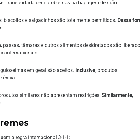
e ser transportada sem problemas na bagagem de mão:
s, biscoitos e salgadinhos são totalmente permitidos.
Dessa fo
m.
passas, tâmaras e outros alimentos desidratados são liberado
os internacionais.
 guloseimas em geral são aceitos.
Inclusive
, produtos
erência.
 produtos similares não apresentam restrições.
Similarmente
,
s.
Cremes
uem a regra internacional 3-1-1: