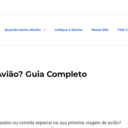
Quando tenho direito
Indique e Ganhe
Nosso Site
Fale 
Avião? Guia Completo
caseiro ou comida especial na sua próxima viagem de avião?