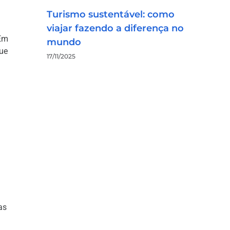
Turismo sustentável: como
viajar fazendo a diferença no
 Em
mundo
ue
17/11/2025
as