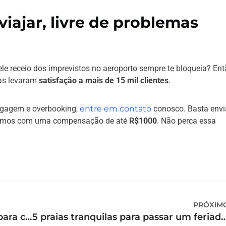
viajar, livre de problemas
le receio dos imprevistos no aeroporto sempre te bloqueia? En
tas levaram
satisfação a mais de 15 mil clientes
.
bagagem e overbooking,
entre em contato
conosco. Basta envi
naremos com uma compensação de até
R$1000
. Não perca essa
PRÓXIM
Intercâmbio para adultos: 5 países para conhecer
5 praias tranquilas para passar u