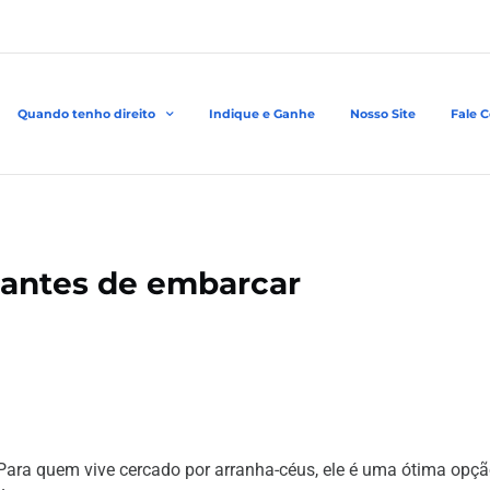
Quando tenho direito
Indique e Ganhe
Nosso Site
Fale 
 antes de embarcar
Para quem vive cercado por arranha-céus, ele é uma ótima opçã