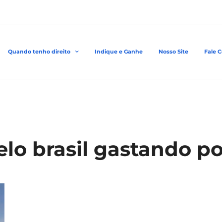
Quando tenho direito
Indique e Ganhe
Nosso Site
Fale 
pelo brasil gastando p