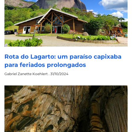
Rota do Lagarto: um paraíso capixaba
para feriados prolongados
Gabriel Zanette Koehlert
31/10/2024