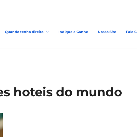
Quando tenho direito
Indique e Ganhe
Nosso Site
Fale 
es hoteis do mundo