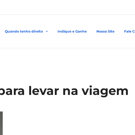
Quando tenho direito
Indique e Ganhe
Nosso Site
Fale 
 para levar na viagem