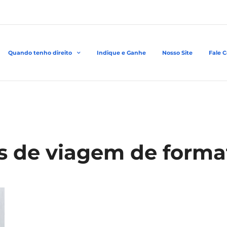
Quando tenho direito
Indique e Ganhe
Nosso Site
Fale 
os de viagem de forma