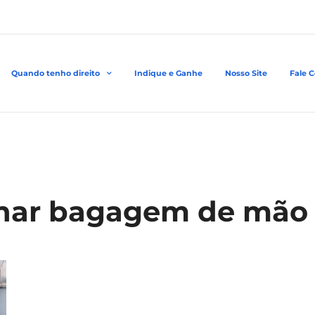
Quando tenho direito
Indique e Ganhe
Nosso Site
Fale 
char bagagem de mão