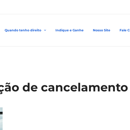
Quando tenho direito
Indique e Ganhe
Nosso Site
Fale 
ação de cancelamento