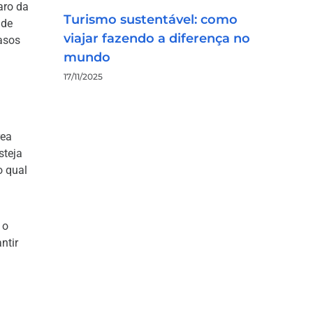
aro da
Turismo sustentável: como
 de
viajar fazendo a diferença no
casos
mundo
17/11/2025
rea
steja
o qual
 o
ntir