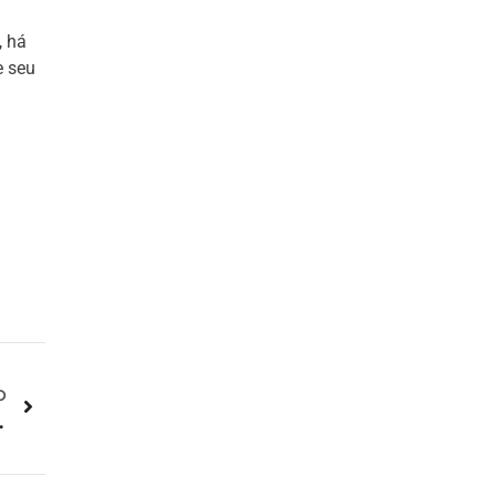
, há
e seu
O
elidade Gol