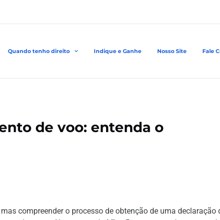
Quando tenho direito
Indique e Ganhe
Nosso Site
Fale 
ento de voo: entenda o
te, mas compreender o processo de obtenção de uma declaração 