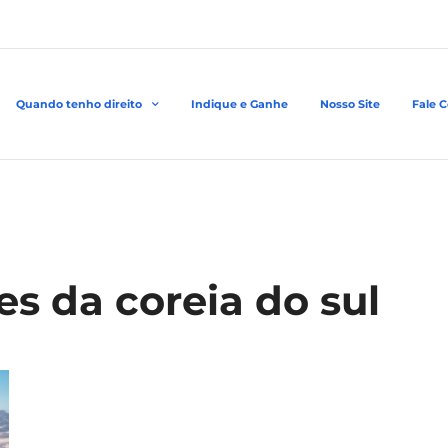
Quando tenho direito
Indique e Ganhe
Nosso Site
Fale 
s da coreia do sul