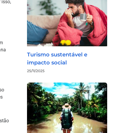
 isso,
em
ana
Turismo sustentável e
impacto social
25/11/2025
so
es
estão