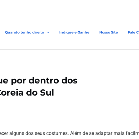
Quando tenho direito
Indique e Ganhe
Nosso Site
Fale 
ue por dentro dos
oreia do Sul
hecer alguns dos seus costumes. Além de se adaptar mais facil