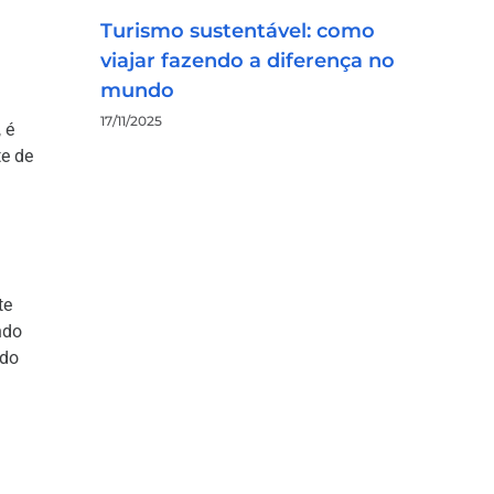
Turismo sustentável: como
viajar fazendo a diferença no
mundo
17/11/2025
 é
te de
te
ndo
 do