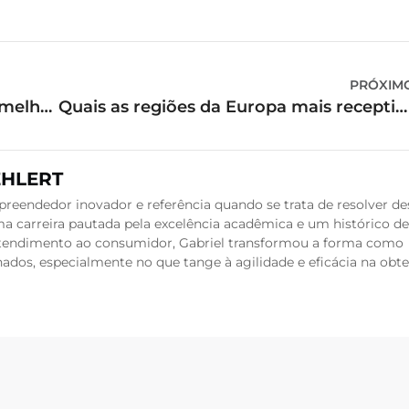
PRÓXIM
Amante de mergulho? Conheça os melhores locais para praticar
Quais as regiões da Europa mais receptivas para os turistas?
EHLERT
reendedor inovador e referência quando se trata de resolver de
a carreira pautada pela excelência acadêmica e um histórico de
 atendimento ao consumidor, Gabriel transformou a forma como
dos, especialmente no que tange à agilidade e eficácia na obt