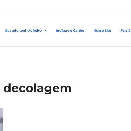
Quando tenho direito
Indique e Ganhe
Nosso Site
Fale 
e decolagem