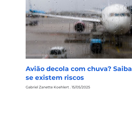
Avião decola com chuva? Saib
se existem riscos
Gabriel Zanette Koehlert
15/05/2025