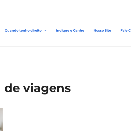
Quando tenho direito
Indique e Ganhe
Nosso Site
Fale 
a de viagens