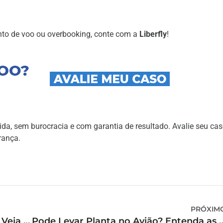
nto de voo ou overbooking, conte com a
Liberfly
!
a, sem burocracia e com garantia de resultado. Avalie seu ca
rança.
PRÓXIM
Minha mala foi extraviada, e agora? Veja o que fazer passo a passo
Pode Levar Planta no Avião? Entenda as Regras e D