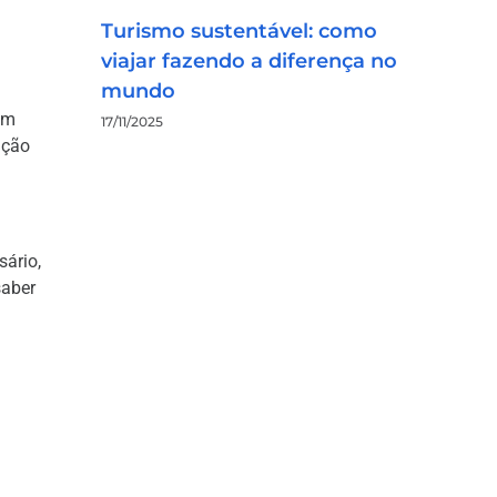
Turismo sustentável: como
viajar fazendo a diferença no
mundo
em
17/11/2025
ação
sário,
saber