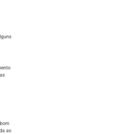
lguns
mento
ias
m bom
ada ao