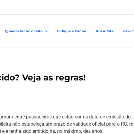
Quando tenho direito
Indique e Ganhe
Nosso Site
Fale 
ido? Veja as regras!
omum entre passageiros que estão com a data de emissão do
leira não estabeleça um prazo de validade oficial para o RG, m
ele tenha sido emitido há, no máximo, dez anos.