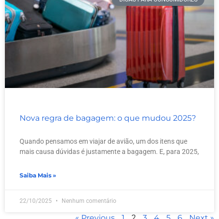
Nova regra de bagagem: o que mudou 2025?
Quando pensamos em viajar de avião, um dos itens que
mais causa dúvidas é justamente a bagagem. E, para 2025,
Saiba Mais »
22/10/2025
Nenhum comentário
« Previous
1
2
3
4
5
6
Next »