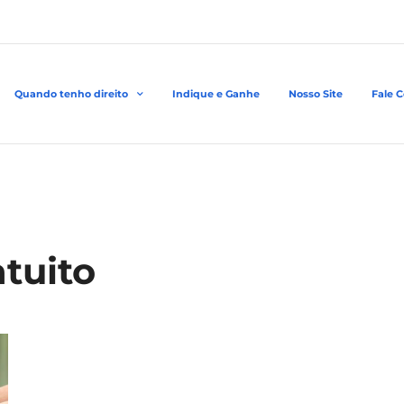
Quando tenho direito
Indique e Ganhe
Nosso Site
Fale 
atuito