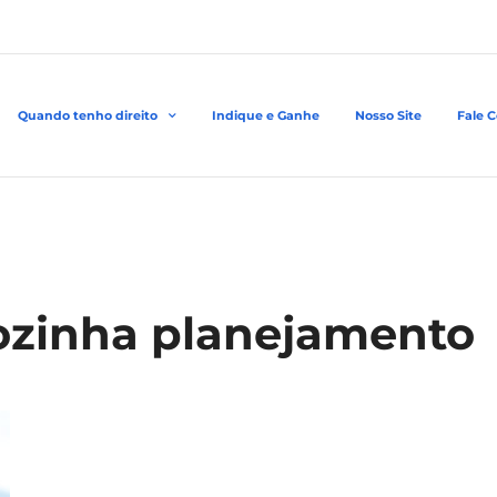
Quando tenho direito
Indique e Ganhe
Nosso Site
Fale 
 sozinha planejamento