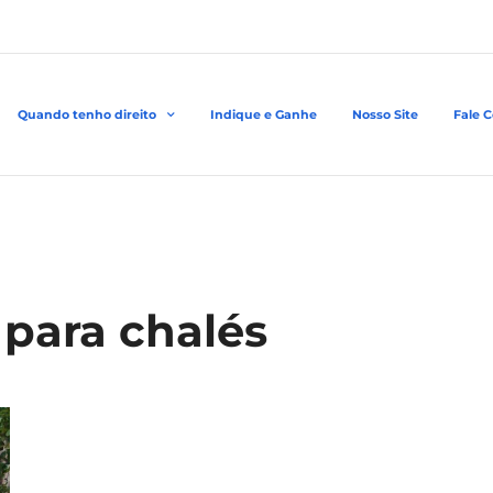
Quando tenho direito
Indique e Ganhe
Nosso Site
Fale 
 para chalés