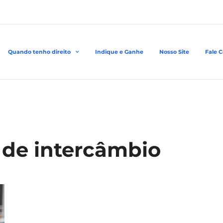
Quando tenho direito
Indique e Ganhe
Nosso Site
Fale 
 de intercâmbio