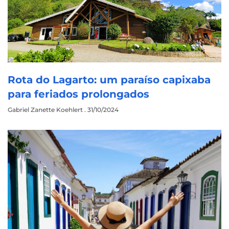
Rota do Lagarto: um paraíso capixaba
para feriados prolongados
Gabriel Zanette Koehlert
31/10/2024