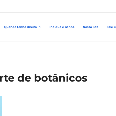
Quando tenho direito
Indique e Ganhe
Nosso Site
Fale 
rte de botânicos