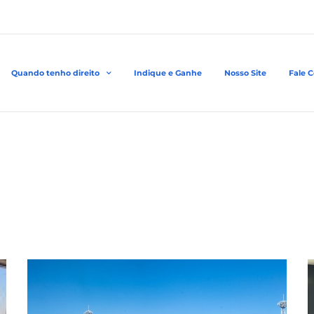
Quando tenho direito
Indique e Ganhe
Nosso Site
Fale 