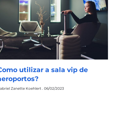
Como utilizar a sala vip de
aeroportos?
abriel Zanette Koehlert
06/02/2023