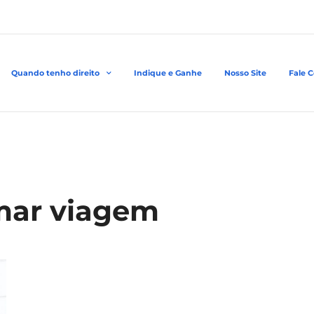
Quando tenho direito
Indique e Ganhe
Nosso Site
Fale 
amar viagem