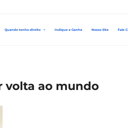
Quando tenho direito
Indique e Ganhe
Nosso Site
Fale 
ar volta ao mundo