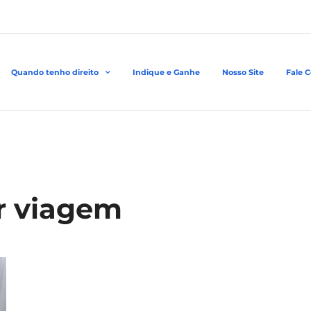
Quando tenho direito
Indique e Ganhe
Nosso Site
Fale 
ar viagem