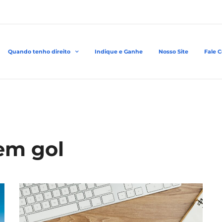
Quando tenho direito
Indique e Ganhe
Nosso Site
Fale 
em gol