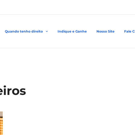
Quando tenho direito
Indique e Ganhe
Nosso Site
Fale 
eiros