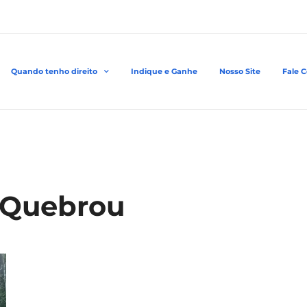
Quando tenho direito
Indique e Ganhe
Nosso Site
Fale 
s Quebrou