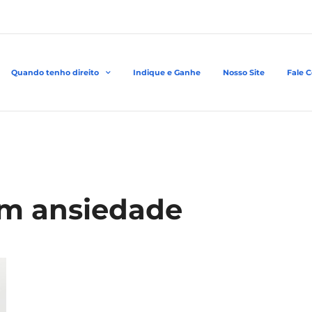
Quando tenho direito
Indique e Ganhe
Nosso Site
Fale 
com ansiedade