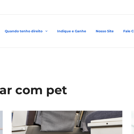
Quando tenho direito
Indique e Ganhe
Nosso Site
Fale 
ar com pet