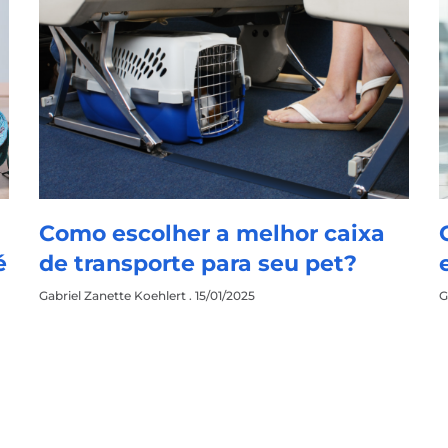
Como escolher a melhor caixa
é
de transporte para seu pet?
Gabriel Zanette Koehlert
15/01/2025
G