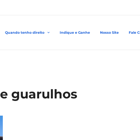
Quando tenho direito
Indique e Ganhe
Nosso Site
Fale 
ee guarulhos