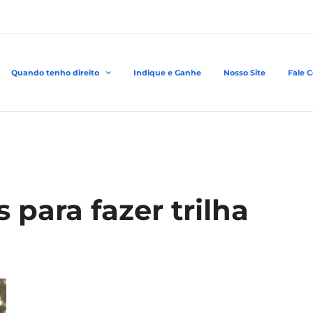
Quando tenho direito
Indique e Ganhe
Nosso Site
Fale 
 para fazer trilha