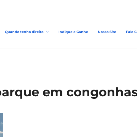
Quando tenho direito
Indique e Ganhe
Nosso Site
Fale 
barque em congonha