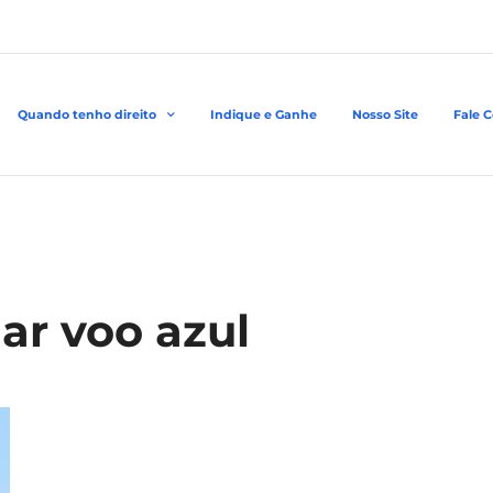
Quando tenho direito
Indique e Ganhe
Nosso Site
Fale 
ar voo azul