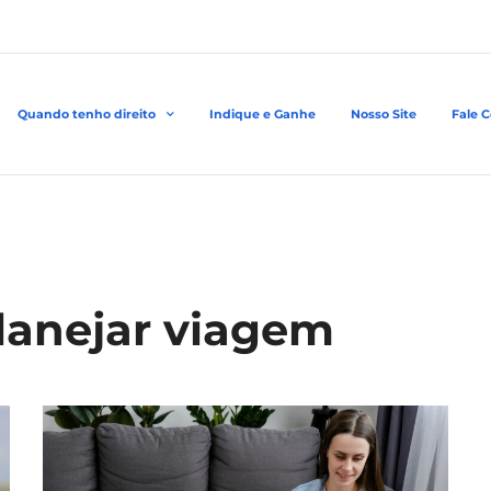
Quando tenho direito
Indique e Ganhe
Nosso Site
Fale 
lanejar viagem