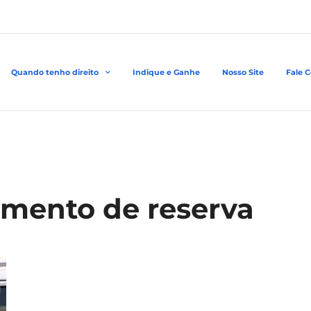
Quando tenho direito
Indique e Ganhe
Nosso Site
Fale 
amento de reserva