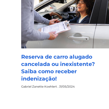
Reserva de carro alugado
cancelada ou inexistente?
Saiba como receber
indenização!
Gabriel Zanette Koehlert
31/05/2024